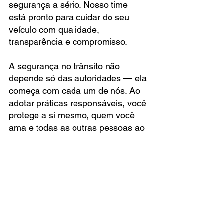
segurança a sério. Nosso time 
está pronto para cuidar do seu 
veículo com qualidade, 
transparência e compromisso.
A segurança no trânsito não 
depende só das autoridades — ela 
começa com cada um de nós. Ao 
adotar práticas responsáveis, você 
protege a si mesmo, quem você 
ama e todas as outras pessoas ao 
seu redor.
Dirija com responsabilidade. Por 
você. Por todos.Agende sua 
revisão preventiva com a Barrela 
Pneus e contribua para um 
trânsito mais seguro.