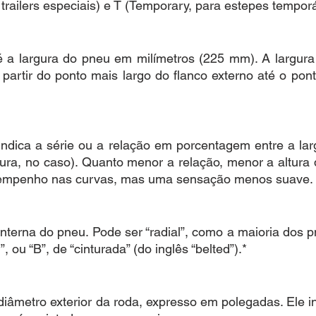
a trailers especiais) e T (Temporary, para estepes temporá
 a largura do pneu em milímetros (225 mm). A largura 
artir do ponto mais largo do flanco externo até o pont
dica a série ou a relação em porcentagem entre a largu
ra, no caso). Quanto menor a relação, menor a altura d
esempenho nas curvas, mas uma sensação menos suave.
interna do pneu. Pode ser “radial”, como a maioria dos pn
, ou “B”, de “cinturada” (do inglês “belted”).*
 diâmetro exterior da roda, expresso em polegadas. Ele in