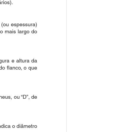
rios).
(ou espessura) 
o mais largo do 
ra e altura da 
o flanco, o que 
eus, ou “D”, de 
dica o diâmetro 