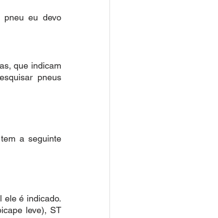
 pneu eu devo 
s, que indicam 
esquisar pneus 
em a seguinte 
 ele é indicado. 
cape leve), ST 