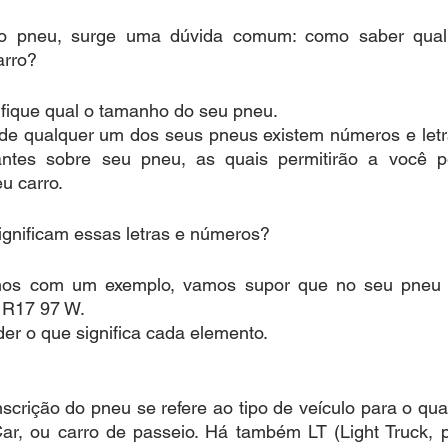
 o pneu, surge uma dúvida comum: como saber qual
rro? 
tifique qual o tamanho do seu pneu.
 de qualquer um dos seus pneus existem números e letra
antes sobre seu pneu, as quais permitirão a você p
u carro.
ignificam essas letras e números? 
os com um exemplo, vamos supor que no seu pneu t
 R17 97 W. 
er o que significa cada elemento.
nscrição do pneu se refere ao tipo de veículo para o qual
r, ou carro de passeio. Há também LT (Light Truck, pi