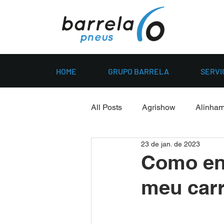
HOME
GRUPO BARRELA
SERVI
All Posts
Agrishow
Alinha
23 de jan. de 2023
Como enc
meu car