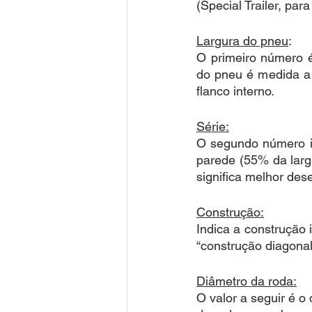
(Special Trailer, par
Largura do pneu
:
O primeiro número é
do pneu é medida a p
flanco interno.
Série:
O segundo número in
parede (55% da largu
significa melhor d
Construção:
Indica a construção 
“construção diagonal”
Diâmetro da roda:
O valor a seguir é o