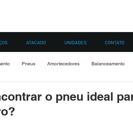
ÇOS
ATACADO
UNIDADES
CONTATO
mento
Pneus
Amortecedores
Balanceamento
ontrar o pneu ideal pa
ro?