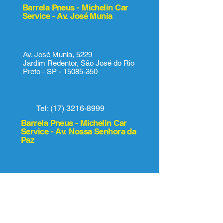
Barrela Pneus - Michelin Car
Service - Av. José Munia
Av. José Munia, 5229
Jardim Redentor, São José do Rio
Preto - SP -
15085-350
Tel:
(17) 3216-8999
Barrela Pneus - Michelin Car
Service - Av. Nossa Senhora da
Paz
Av. Nossa Senhora da Paz, 1854
Jardim América,
São José do Rio
Preto - SP -
15055-500